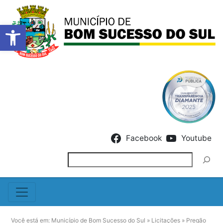
Barra de Ferramentas Abert
Skip to content
Facebook
Youtube
Pesquisar
Você está em:
Município de Bom Sucesso do Sul
»
Licitações
»
Pregão