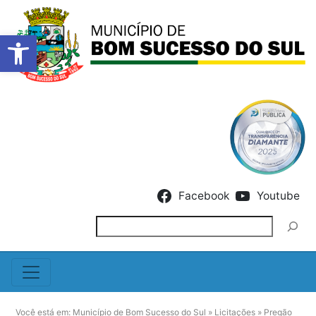
Barra de Ferramentas Abert
Skip to content
Facebook
Youtube
Pesquisar
Você está em:
Município de Bom Sucesso do Sul
»
Licitações
»
Pregão