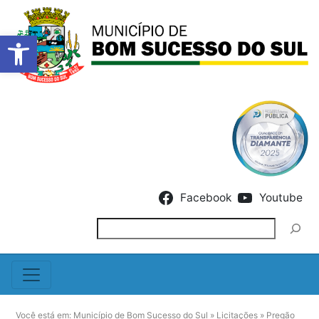
Barra de Ferramentas Abert
Skip to content
Facebook
Youtube
Pesquisar
Você está em:
Município de Bom Sucesso do Sul
»
Licitações
»
Pregão