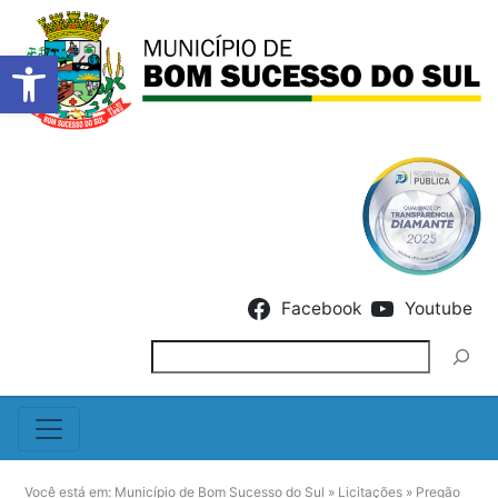
Barra de Ferramentas Abert
Skip to content
Facebook
Youtube
Pesquisar
Você está em:
Município de Bom Sucesso do Sul
»
Licitações
»
Pregão