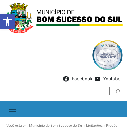
Barra de Ferramentas Abert
Skip to content
Facebook
Youtube
Pesquisar
Você está em:
Município de Bom Sucesso do Sul
»
Licitações
»
Pregão