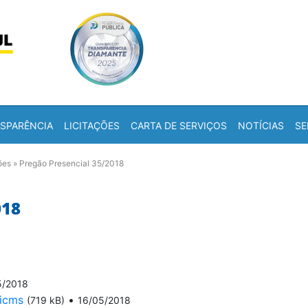
Skip to content
a
SPARÊNCIA
LICITAÇÕES
CARTA DE SERVIÇOS
NOTÍCIAS
SE
ões
»
Pregão Presencial 35/2018
018
5/2018
-icms
•
(719 kB)
16/05/2018