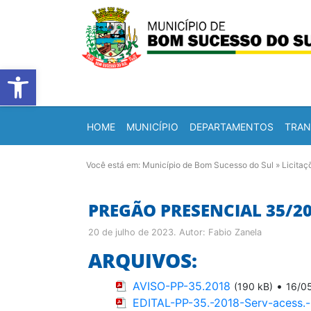
Barra de Ferramentas Abert
HOME
MUNICÍPIO
DEPARTAMENTOS
TRAN
Você está em:
Município de Bom Sucesso do Sul
»
Licitaç
PREGÃO PRESENCIAL 35/2
20 de julho de 2023
. Autor:
Fabio Zanela
ARQUIVOS:
AVISO-PP-35.2018
•
(190 kB)
16/0
EDITAL-PP-35.-2018-Serv-acess.