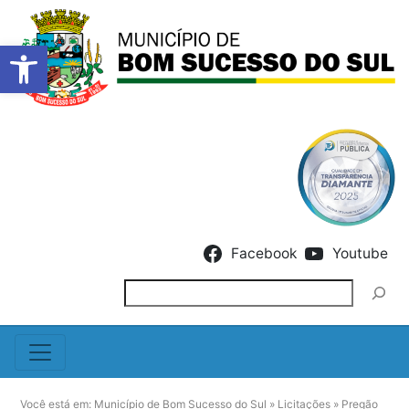
Barra de Ferramentas Abert
Skip to content
Facebook
Youtube
Pesquisar
Você está em:
Município de Bom Sucesso do Sul
»
Licitações
»
Pregão