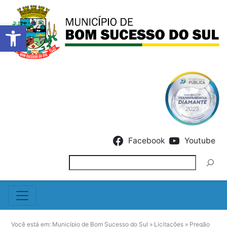
Barra de Ferramentas Abert
Skip to content
Facebook
Youtube
Pesquisar
Você está em:
Município de Bom Sucesso do Sul
»
Licitações
»
Pregão