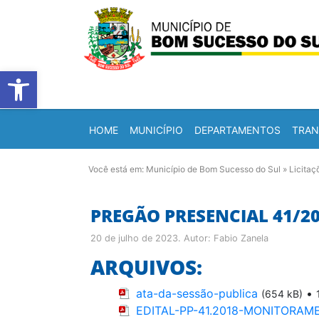
Barra de Ferramentas Abert
HOME
MUNICÍPIO
DEPARTAMENTOS
TRAN
Você está em:
Município de Bom Sucesso do Sul
»
Licitaç
PREGÃO PRESENCIAL 41/2
20 de julho de 2023
. Autor:
Fabio Zanela
ARQUIVOS:
ata-da-sessão-publica
•
(654 kB)
EDITAL-PP-41.2018-MONITORA