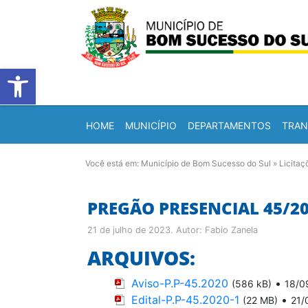
Barra de Ferramentas Abert
HOME
MUNICÍPIO
DEPARTAMENTOS
TRAN
Você está em:
Município de Bom Sucesso do Sul
»
Licitaç
PREGÃO PRESENCIAL 45/2
21 de julho de 2023
. Autor:
Fabio Zanela
ARQUIVOS:
Aviso-P.P-45.2020
•
(586 kB)
18/0
Edital-P.P-45.2020-1
•
(22 MB)
21/