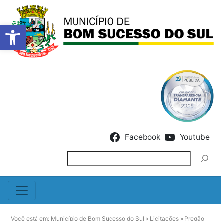
Barra de Ferramentas Abert
Skip to content
Facebook
Youtube
Pesquisar
Você está em:
Município de Bom Sucesso do Sul
»
Licitações
»
Pregão