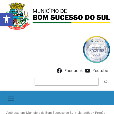
Barra de Ferramentas Abert
Skip to content
Facebook
Youtube
Pesquisar
Você está em:
Município de Bom Sucesso do Sul
»
Licitações
»
Pregão