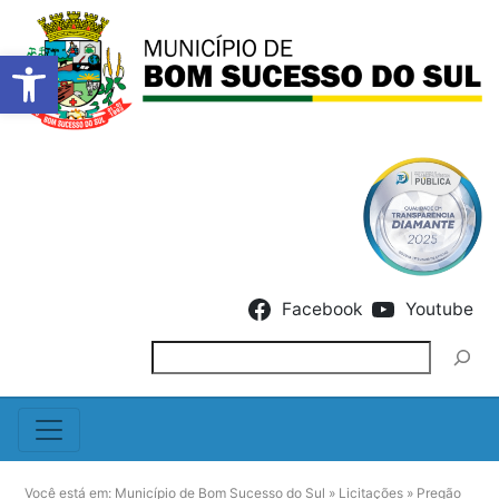
Barra de Ferramentas Abert
Skip to content
Facebook
Youtube
Pesquisar
Você está em:
Município de Bom Sucesso do Sul
»
Licitações
»
Pregão