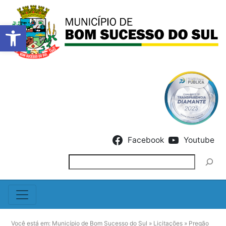
Barra de Ferramentas Abert
Skip to content
Facebook
Youtube
Pesquisar
Você está em:
Município de Bom Sucesso do Sul
»
Licitações
»
Pregão