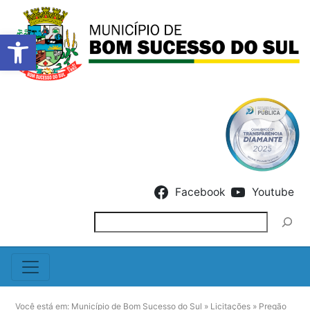
Barra de Ferramentas Abert
Skip to content
Facebook
Youtube
Pesquisar
Você está em:
Município de Bom Sucesso do Sul
»
Licitações
»
Pregão