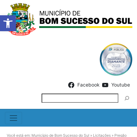
Barra de Ferramentas Abert
Skip to content
Facebook
Youtube
Pesquisar
Você está em:
Município de Bom Sucesso do Sul
»
Licitações
»
Pregão