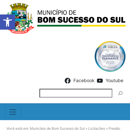
Barra de Ferramentas Abert
Skip to content
Facebook
Youtube
Pesquisar
Você está em:
Município de Bom Sucesso do Sul
»
Licitações
»
Pregão