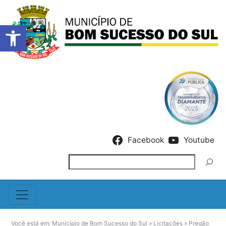
Barra de Ferramentas Abert
Skip to content
Facebook
Youtube
Pesquisar
Você está em:
Município de Bom Sucesso do Sul
»
Licitações
»
Pregão