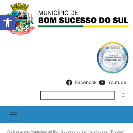
Barra de Ferramentas Abert
Skip to content
Facebook
Youtube
Pesquisar
Você está em:
Município de Bom Sucesso do Sul
»
Licitações
»
Pregão