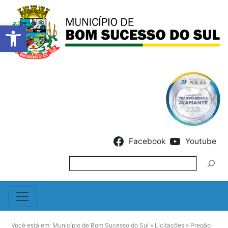
Barra de Ferramentas Abert
Skip to content
Facebook
Youtube
Pesquisar
Você está em:
Município de Bom Sucesso do Sul
»
Licitações
»
Pregão