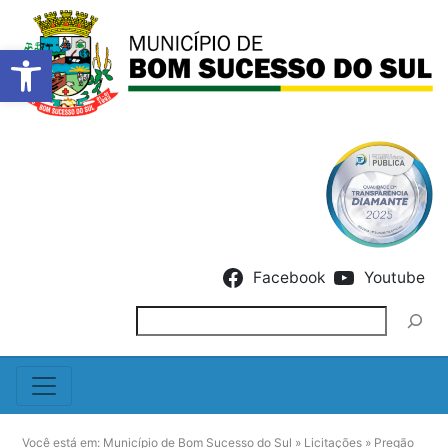
Barra de Ferramentas Abert
Skip to content
Facebook
Youtube
Pesquisar
Você está em:
Município de Bom Sucesso do Sul
»
Licitações
»
Pregão