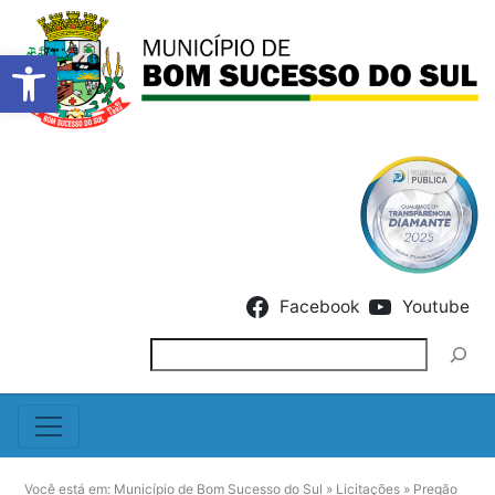
Barra de Ferramentas Abert
Skip to content
Facebook
Youtube
Pesquisar
Você está em:
Município de Bom Sucesso do Sul
»
Licitações
»
Pregão