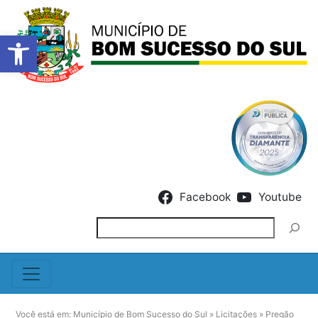
Barra de Ferramentas Abert
Skip to content
Facebook
Youtube
Pesquisar
Você está em:
Município de Bom Sucesso do Sul
»
Licitações
»
Pregão