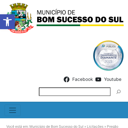
Barra de Ferramentas Abert
Skip to content
Facebook
Youtube
Pesquisar
Você está em:
Município de Bom Sucesso do Sul
»
Licitações
»
Pregão