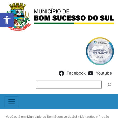
Barra de Ferramentas Abert
Skip to content
Facebook
Youtube
Pesquisar
Você está em:
Município de Bom Sucesso do Sul
»
Licitações
»
Pregão