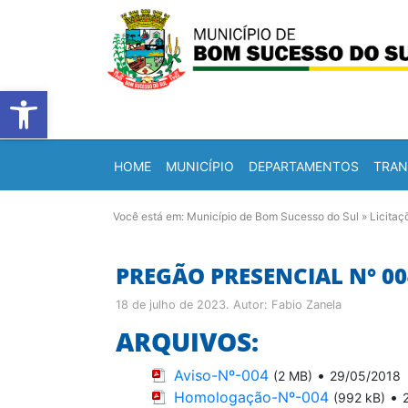
Barra de Ferramentas Abert
HOME
MUNICÍPIO
DEPARTAMENTOS
TRAN
Você está em:
Município de Bom Sucesso do Sul
»
Licitaç
PREGÃO PRESENCIAL N° 00
18 de julho de 2023
. Autor:
Fabio Zanela
ARQUIVOS:
Aviso-Nº-004
•
(2 MB)
29/05/2018
Homologação-Nº-004
•
(992 kB)