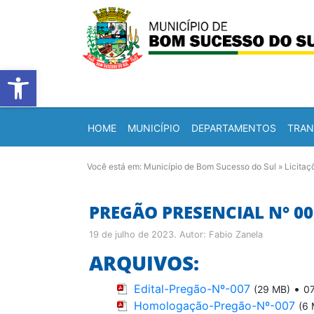
Barra de Ferramentas Abert
HOME
MUNICÍPIO
DEPARTAMENTOS
TRAN
Você está em:
Município de Bom Sucesso do Sul
»
Licitaç
PREGÃO PRESENCIAL N° 00
19 de julho de 2023
. Autor:
Fabio Zanela
ARQUIVOS:
Edital-Pregão-Nº-007
•
(29 MB)
0
Homologação-Pregão-Nº-007
(6 