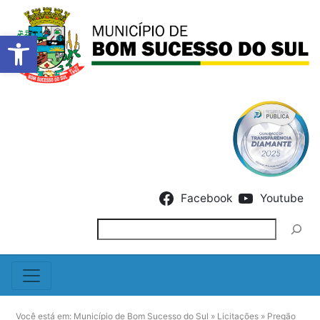
Barra de Ferramentas Abert
Skip to content
Facebook
Youtube
Pesquisar
Você está em:
Município de Bom Sucesso do Sul
»
Licitações
»
Pregão