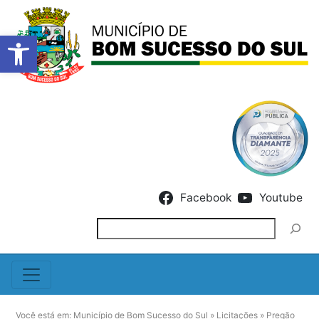
Barra de Ferramentas Abert
Skip to content
Facebook
Youtube
Pesquisar
Você está em:
Município de Bom Sucesso do Sul
»
Licitações
»
Pregão