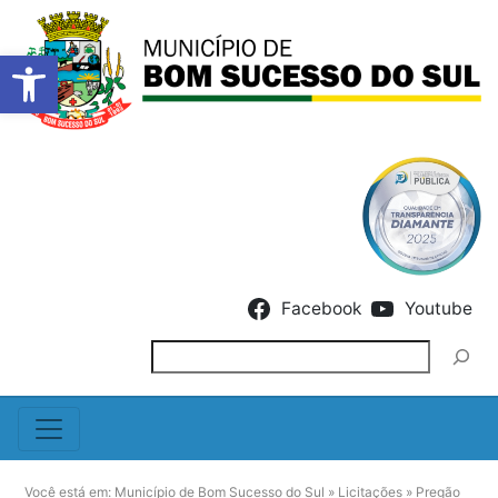
Barra de Ferramentas Abert
Skip to content
Facebook
Youtube
Pesquisar
Você está em:
Município de Bom Sucesso do Sul
»
Licitações
»
Pregão