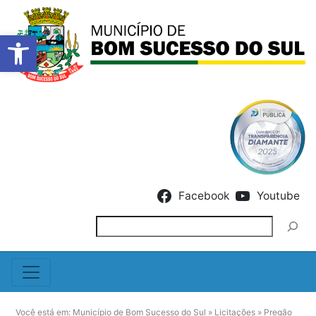
Barra de Ferramentas Abert
Skip to content
Facebook
Youtube
Pesquisar
Você está em:
Município de Bom Sucesso do Sul
»
Licitações
»
Pregão