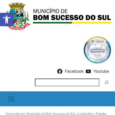
Barra de Ferramentas Abert
Skip to content
Facebook
Youtube
Pesquisar
Você está em:
Município de Bom Sucesso do Sul
»
Licitações
»
Pregão