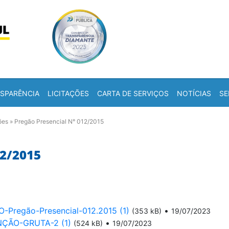
Skip to content
a
SPARÊNCIA
LICITAÇÕES
CARTA DE SERVIÇOS
NOTÍCIAS
SE
ões
»
Pregão Presencial N° 012/2015
2/2015
egão-Presencial-012.2015 (1)
•
(353 kB)
19/07/2023
NÇÃO-GRUTA-2 (1)
•
(524 kB)
19/07/2023