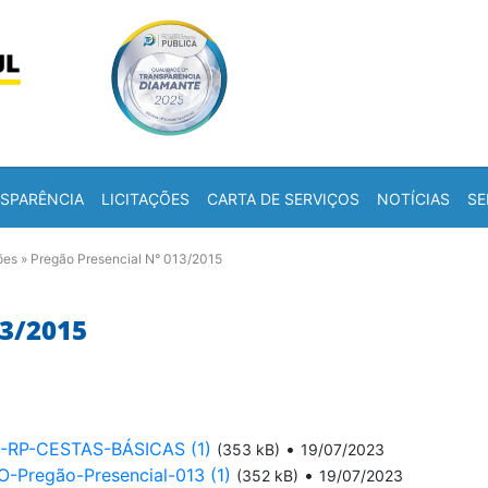
Skip to content
a
SPARÊNCIA
LICITAÇÕES
CARTA DE SERVIÇOS
NOTÍCIAS
SE
ões
»
Pregão Presencial N° 013/2015
3/2015
5-RP-CESTAS-BÁSICAS (1)
•
(353 kB)
19/07/2023
regão-Presencial-013 (1)
•
(352 kB)
19/07/2023