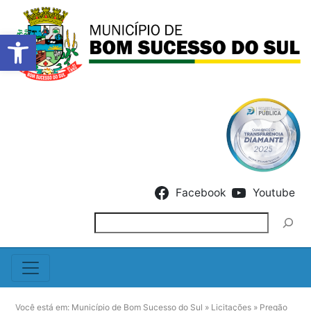
Barra de Ferramentas Abert
Skip to content
Facebook
Youtube
Pesquisar
Você está em:
Município de Bom Sucesso do Sul
»
Licitações
»
Pregão