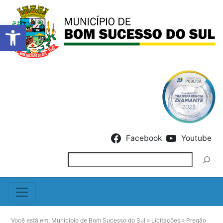
Barra de Ferramentas Abert
Skip to content
Facebook
Youtube
Pesquisar
Você está em:
Município de Bom Sucesso do Sul
»
Licitações
»
Pregão