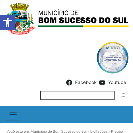
Barra de Ferramentas Abert
Skip to content
Facebook
Youtube
Pesquisar
Você está em:
Município de Bom Sucesso do Sul
»
Licitações
»
Pregão