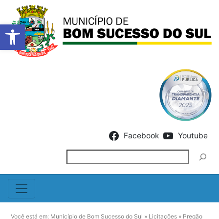
Barra de Ferramentas Abert
Skip to content
Facebook
Youtube
Pesquisar
Você está em:
Município de Bom Sucesso do Sul
»
Licitações
»
Pregão