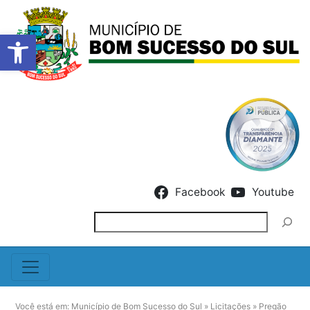
Barra de Ferramentas Abert
Skip to content
Facebook
Youtube
Pesquisar
Você está em:
Município de Bom Sucesso do Sul
»
Licitações
»
Pregão