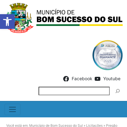
Barra de Ferramentas Abert
Skip to content
Facebook
Youtube
Pesquisar
Você está em:
Município de Bom Sucesso do Sul
»
Licitações
»
Pregão