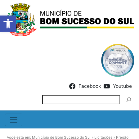
Barra de Ferramentas Abert
Skip to content
Facebook
Youtube
Pesquisar
Você está em:
Município de Bom Sucesso do Sul
»
Licitações
»
Pregão