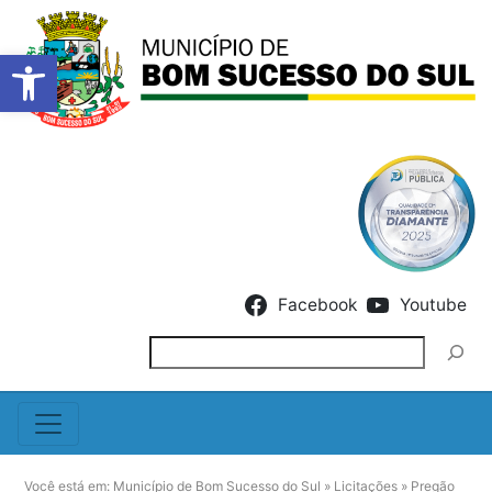
Barra de Ferramentas Abert
Skip to content
Facebook
Youtube
Pesquisar
Você está em:
Município de Bom Sucesso do Sul
»
Licitações
»
Pregão