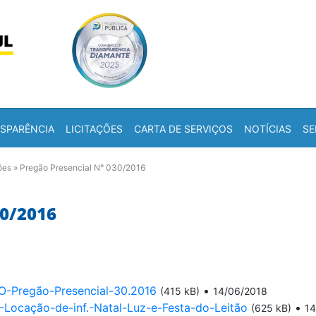
Skip to content
a
SPARÊNCIA
LICITAÇÕES
CARTA DE SERVIÇOS
NOTÍCIAS
SE
ões
»
Pregão Presencial N° 030/2016
0/2016
regão-Presencial-30.2016
•
(415 kB)
14/06/2018
-Locação-de-inf.-Natal-Luz-e-Festa-do-Leitão
•
(625 kB)
14