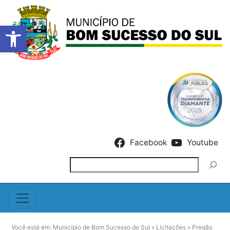
Barra de Ferramentas Abert
Skip to content
Facebook
Youtube
Pesquisar
Você está em:
Município de Bom Sucesso do Sul
»
Licitações
»
Pregão