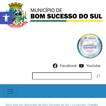
Barra de Ferramentas Abert
Skip to content
Facebook
Youtube
Pesquisar
Você está em:
Município de Bom Sucesso do Sul
»
Licitações
»
Pregão