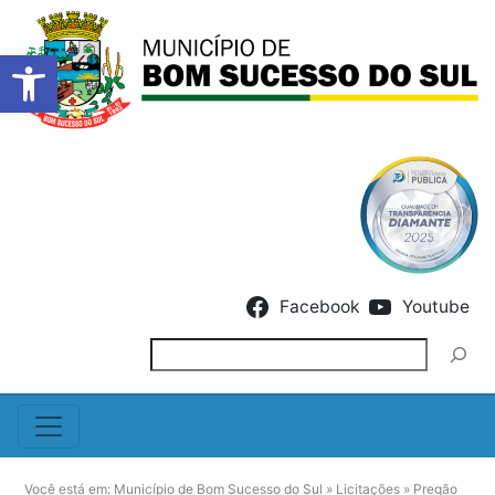
Barra de Ferramentas Abert
Skip to content
Facebook
Youtube
Pesquisar
Você está em:
Município de Bom Sucesso do Sul
»
Licitações
»
Pregão