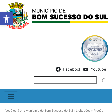
Barra de Ferramentas Abert
Skip to content
Facebook
Youtube
Pesquisar
Você está em:
Município de Bom Sucesso do Sul
»
Licitações
»
Pregão