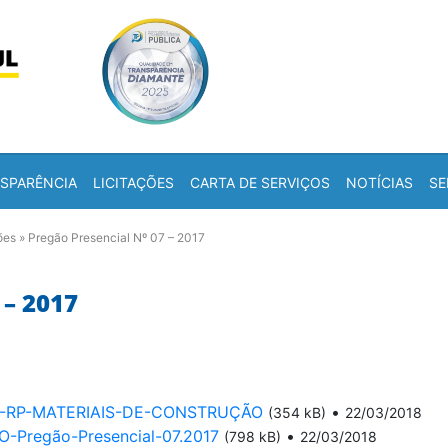
Skip to content
a
SPARÊNCIA
LICITAÇÕES
CARTA DE SERVIÇOS
NOTÍCIAS
SE
ões
»
Pregão Presencial Nº 07 – 2017
– 2017
017-RP-MATERIAIS-DE-CONSTRUÇÃO
•
(354 kB)
22/03/2018
regão-Presencial-07.2017
•
(798 kB)
22/03/2018