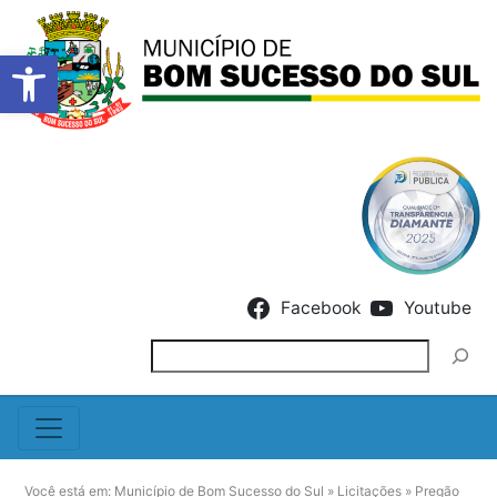
Barra de Ferramentas Abert
Skip to content
Facebook
Youtube
Pesquisar
Você está em:
Município de Bom Sucesso do Sul
»
Licitações
»
Pregão