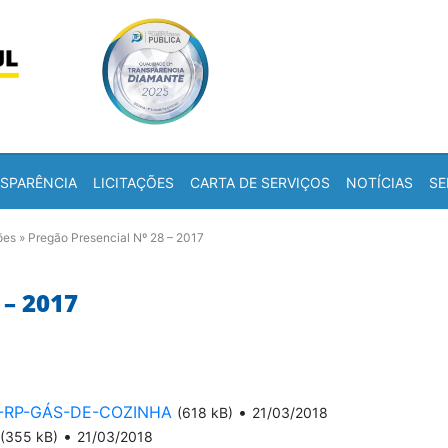
Skip to content
a
SPARÊNCIA
LICITAÇÕES
CARTA DE SERVIÇOS
NOTÍCIAS
SE
ões
»
Pregão Presencial Nº 28 – 2017
– 2017
017-RP-GÁS-DE-COZINHA
•
(618 kB)
21/03/2018
•
(355 kB)
21/03/2018